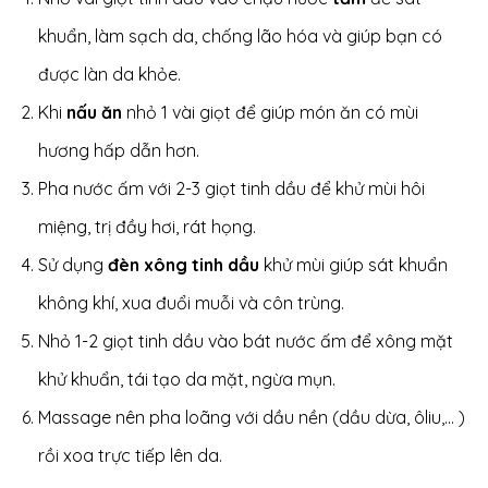
khuẩn, làm sạch da, chống lão hóa và giúp bạn có
được làn da khỏe.
Khi
nấu ăn
nhỏ 1 vài giọt để giúp món ăn có mùi
hương hấp dẫn hơn.
Pha nước ấm với 2-3 giọt tinh dầu để khử mùi hôi
miệng, trị đầy hơi, rát họng.
Sử dụng
đèn xông tinh dầu
khử mùi giúp sát khuẩn
không khí, xua đuổi muỗi và côn trùng.
Nhỏ 1-2 giọt tinh dầu vào bát nước ấm để xông mặt
khử khuẩn, tái tạo da mặt, ngừa mụn.
Massage nên pha loãng với dầu nền (dầu dừa, ôliu,... )
rồi xoa trực tiếp lên da.