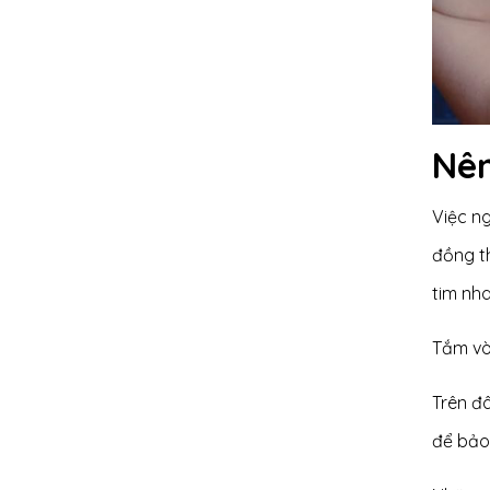
Nên
Việc n
đồng t
tim nha
Tắm vòi
Trên đâ
để bảo