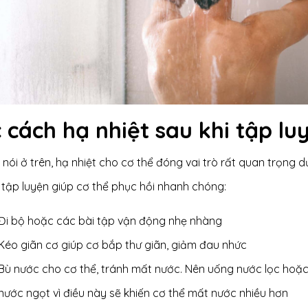
 cách hạ nhiệt sau khi tập lu
nói ở trên, hạ nhiệt cho cơ thể đóng vai trò rất quan trọng d
 tập luyện giúp cơ thể phục hồi nhanh chóng:
Đi bộ hoặc các bài tập vận động nhẹ nhàng
Kéo giãn cơ giúp cơ bắp thư giãn, giảm đau nhức
Bù nước cho cơ thể, tránh mất nước. Nên uống nước lọc hoặc
nước ngọt vì điều này sẽ khiến cơ thể mất nước nhiều hơn