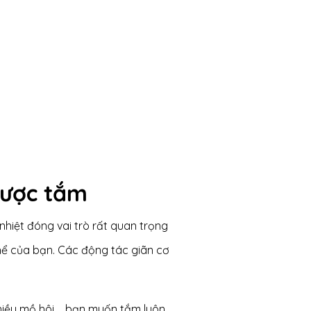
 được tắm
nhiệt đóng vai trò rất quan trọng
thể của bạn. Các động tác giãn cơ
iều mồ hôi,... bạn muốn tắm luôn