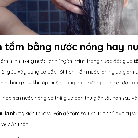
 tắm bằng nước nóng hay nư
gâm mình trong nước lạnh (ngâm mình trong nước đá) giúp
tă
hời giúp xây dụng cơ bắp tốt hơn. Tắm nước lạnh giúp giảm 
nh chóng sau khi tập luyện trong môi trường có nhiệt độ cao
 hoa sen nước nóng có thể giúp bạn thư giãn tốt hơn sau vài
y là những kiến thức về vấn đề tắm sau khi tập thể dục hy v
 vệ bản thân.