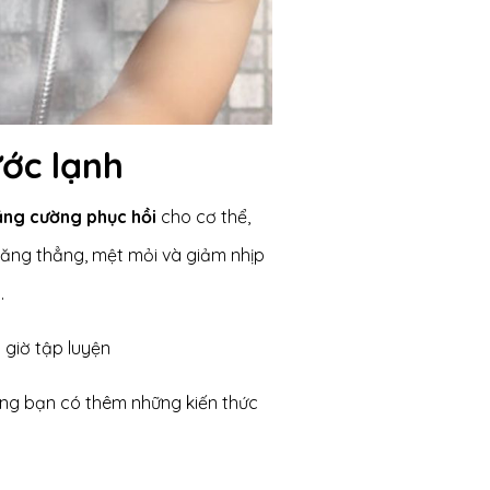
ớc lạnh
ng cường phục hồi
cho cơ thể,
căng thẳng, mệt mỏi và giảm nhịp
.
 giờ tập luyện
ọng bạn có thêm những kiến thức