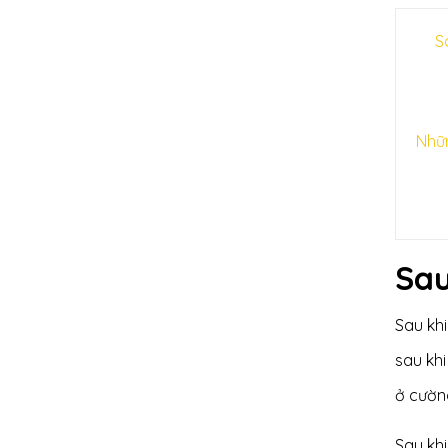
S
Nhữn
Sau
Sau khi
sau khi
ở cường
Sau khi