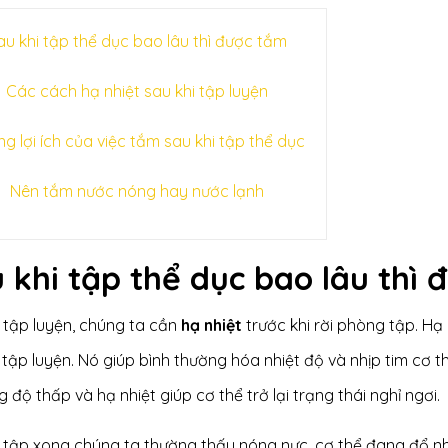
au khi tập thể dục bao lâu thì được tắm
Các cách hạ nhiệt sau khi tập luyện
g lợi ích của việc tắm sau khi tập thể dục
Nên tắm nước nóng hay nước lạnh
 khi tập thể dục bao lâu thì
 tập luyện, chúng ta cần
hạ nhiệt
trước khi rời phòng tập. Hạ 
 tập luyện. Nó giúp bình thường hóa nhiệt độ và nhịp tim cơ 
 độ thấp và hạ nhiệt giúp cơ thể trở lại trạng thái nghỉ ngơi.
 tập xong chúng ta thường thấy nóng nực, cơ thể đang đổ nh