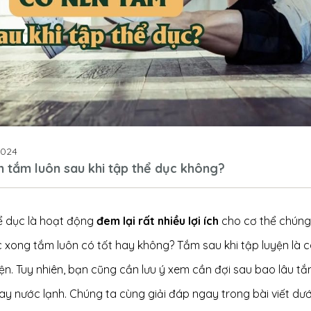
2024
n tắm luôn sau khi tập thể dục không?
ể dục là hoạt động
đem lại rất nhiều lợi ích
cho cơ thể chúng 
 xong tắm luôn có tốt hay không? Tắm sau khi tập luyện là c
ện. Tuy nhiên, bạn cũng cần lưu ý xem cần đợi sau bao lâu tắ
y nước lạnh. Chúng ta cùng giải đáp ngay trong bài viết dư