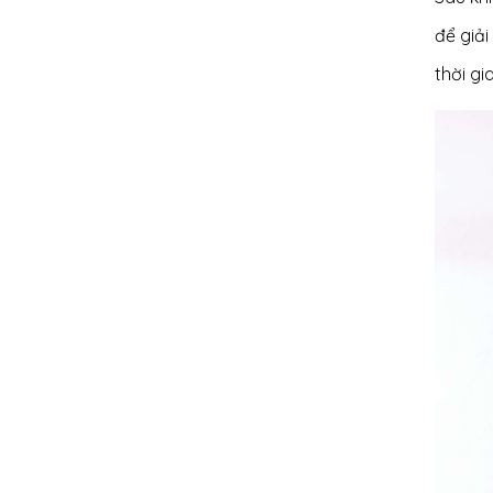
để giả
thời gi