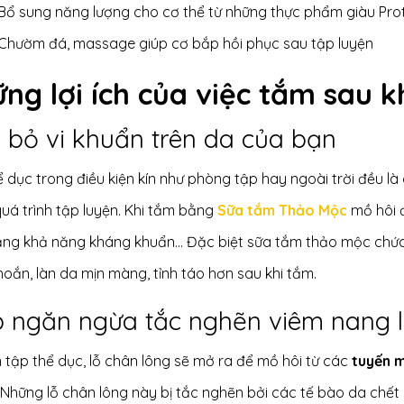
Bổ sung năng lượng cho cơ thể từ những thực phẩm giàu Pro
Chườm đá, massage giúp cơ bắp hồi phục sau tập luyện
ng lợi ích của việc tắm sau k
 bỏ vi khuẩn trên da của bạn
 dục trong điều kiện kín như phòng tập hay ngoài trời đều là
uá trình tập luyện. Khi tắm bằng
Sữa tắm Thảo Mộc
mồ hôi đ
ăng khả năng kháng khuẩn... Đặc biệt sữa tắm thảo mộc chứa 
oắn, làn da mịn màng, tỉnh táo hơn sau khi tắm.
p ngăn ngừa tắc nghẽn viêm nang l
 tập thể dục, lỗ chân lông sẽ mở ra để mồ hôi từ các
tuyến m
Những lỗ chân lông này bị tắc nghẽn bởi các tế bào da chết 