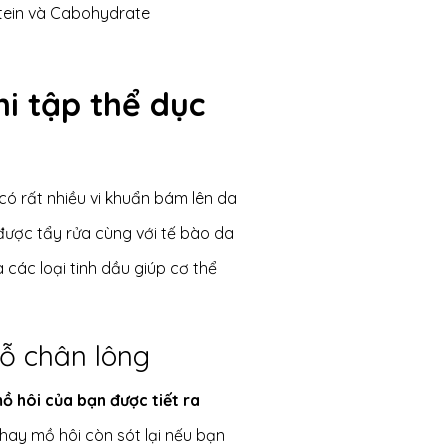
tein và Cabohydrate
hi tập thể dục
 có rất nhiều vi khuẩn bám lên da
ược tẩy rửa cùng với tế bào da
các loại tinh dầu giúp cơ thể
ỗ chân lông
ồ hôi của bạn được tiết ra
hay mồ hôi còn sót lại nếu bạn