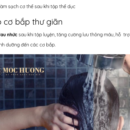
àm sạch cơ thể sau khi tập thể dục
p cơ bắp thư giãn
au nhức
sau khi tập luyện, tăng cường lưu thông máu, hỗ trợ
inh dưỡng đến các cơ bắp.