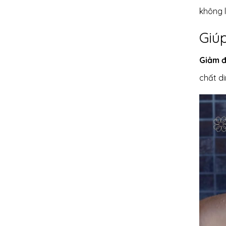
không l
Giú
Giảm đ
chất d