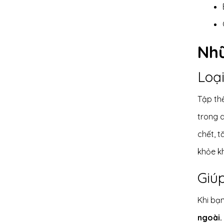
Nhữ
Loại
Tập thể
trong q
chết, t
khỏe kh
Giú
Khi bạn
ngoài.