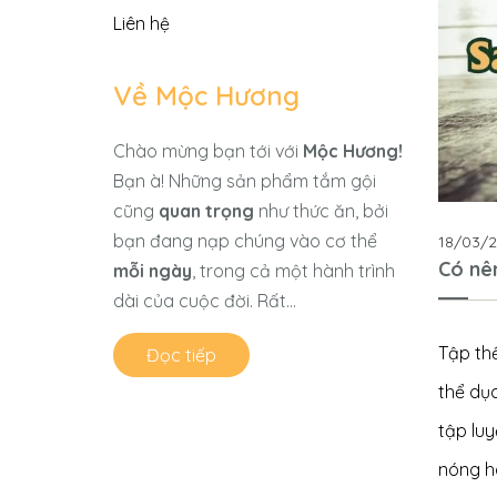
Liên hệ
Về Mộc Hương
Chào mừng bạn tới với
Mộc Hương!
Bạn à! Những sản phẩm tắm gội
cũng
quan trọng
như thức ăn, bởi
bạn đang nạp chúng vào cơ thể
18/03/
Có nê
mỗi ngày
, trong cả một hành trình
dài của cuộc đời. Rất...
Tập th
Đọc tiếp
thể dục
tập luy
nóng ha