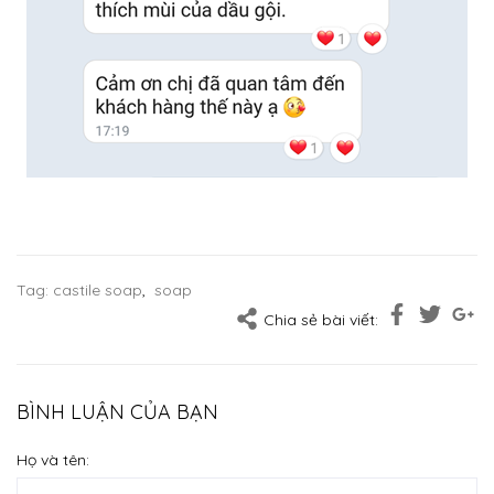
Tag:
castile soap
,
soap
Chia sẻ bài viết:
BÌNH LUẬN CỦA BẠN
Họ và tên: