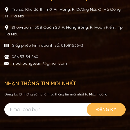
Trụ sở: Khu đô thị mới An Hưng, P. Dương Nội, Q. Hà Đông,
TP. Hà Nội
Showroom: 50B Quán Sứ, P. Hàng Bông, P. Hoàn Kiếm, Tp.
Hà Nội.
Giấy phép kinh doanh số: 0108153643
086 53 54 860
mochuongteam@gmail.com
NHẬN THÔNG TIN MỚI NHẤT
Đừng bỏ lỡ những sản phẩm và thông tin mới nhất từ Mộc Hương
ĐĂNG KÝ