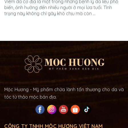
Viêm da cơ địa là một trong những bệnh lý da liễu phổ
biến, ảnh hưởng đến nhiều người ở mọi lứa tuổi. Tình
trạng này không chỉ gây khó chịu mà còn ...
Mộc Hương - Mỹ phẩm chữa lành tổn thương cho da và
tóc từ thảo mộc bản địa.
CÔNG TY TNHH MỘC HƯƠNG VIỆT NAM