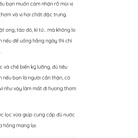
Nếu bạn muốn cảm nhận rõ mùi vị
thơm và vị hơi chát đặc trưng.
t ong, táo đỏ, kỉ tử… mà không lo
h nếu để uống hằng ngày thì chỉ
.
và chế biến kỹ lưỡng, đủ tiêu
n nếu bạn là người cẩn thận, có
 vì như vậy làm mất đi hương thơm
c lọc vừa giúp cung cấp đủ nước
a hồng mang lại.