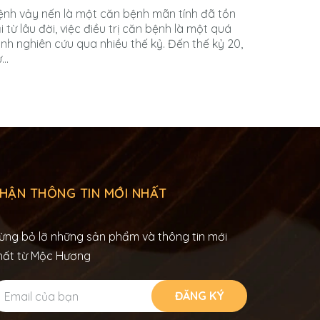
ệnh vảy nến là một căn bệnh mãn tính đã tồn
i từ lâu đời, việc điều trị căn bệnh là một quá
rình nghiên cứu qua nhiều thế kỷ. Đến thế kỷ 20,
...
Viêm na
hiệu, cá
Viêm nang
ngứa ngáy
sống của 
nang lông.
HẬN THÔNG TIN MỚI NHẤT
ừng bỏ lỡ những sản phẩm và thông tin mới
hất từ Mộc Hương
ĐĂNG KÝ