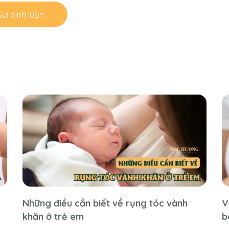
ửi bình luận
Những điều cần biết về rụng tóc vành
V
khăn ở trẻ em
b