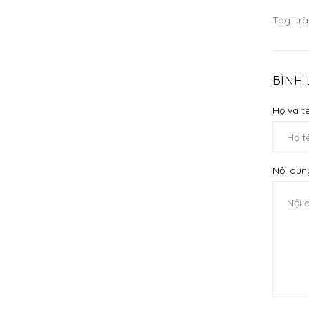
Tag:
tr
BÌNH
Họ và tê
Nội dun