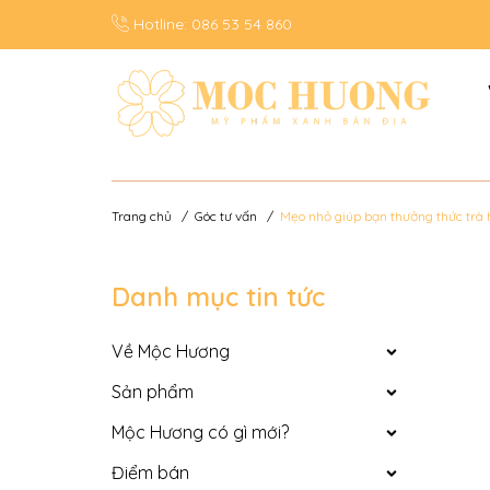
Hotline:
086 53 54 860
Trang chủ
/
Góc tư vấn
/
Mẹo nhỏ giúp bạn thưởng thức trà
Danh mục tin tức
Về Mộc Hương
Sản phẩm
Mộc Hương có gì mới?
Điểm bán