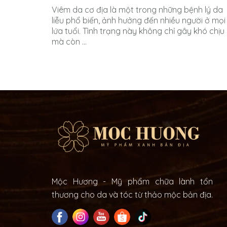
Viêm da cơ địa là một trong những bệnh lý da
liễu phổ biến, ảnh hưởng đến nhiều người ở mọi
lứa tuổi. Tình trạng này không chỉ gây khó chịu
mà còn ...
Mộc Hương - Mỹ phẩm chữa lành tổn
thương cho da và tóc từ thảo mộc bản địa.