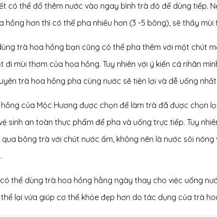
ết có thể đổ thêm nước vào ngay bình trà đó để dùng tiếp. 
 hồng hơn thì có thể pha nhiều hơn (3 -5 bông), sẽ thấy mùi 
dùng trà hoa hồng bạn cũng có thể pha thêm với một chút mậ
 đi mùi thơm của hoa hồng. Tuy nhiên với ý kiến cá nhân mìn
yên trà hoa hồng pha cùng nước sẽ tiện lợi và dễ uống nhất
 hồng của Mộc Hương được chọn để làm trà đã được chọn lọc 
ệ sinh an toàn thực phẩm để pha và uống trực tiếp. Tuy nhiê
 qua bông trà với chút nước ấm, không nên là nước sôi nóng
.
 có thể dùng trà hoa hồng hằng ngày thay cho việc uống nướ
thể lại vừa giúp cơ thể khỏe đẹp hơn do tác dụng của trà ho