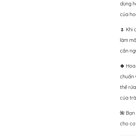
dùng h
của hoa
🌷 Khi 
làm mất
cần ngu
🍀 Hoa
chuẩn v
thể rửa
của trà
🌺 Bạn
cho cơ 