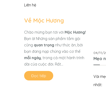
Liên hệ
Về Mộc Hương
Chào mừng bạn tới với
Mộc Hương!
Bạn à! Những sản phẩm tắm gội
cũng
quan trọng
như thức ăn, bởi
bạn đang nạp chúng vào cơ thể
04/11/2
mỗi ngày
, trong cả một hành trình
Mẹo n
dài của cuộc đời. Rất...
Đọc tiếp
Vài mẹ
nhất: