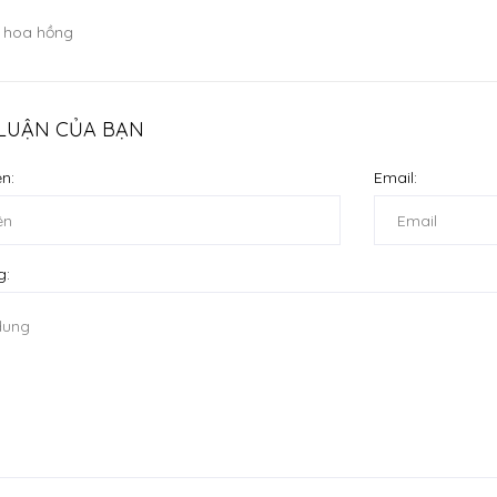
à hoa hồng
 LUẬN CỦA BẠN
n:
Email:
g: