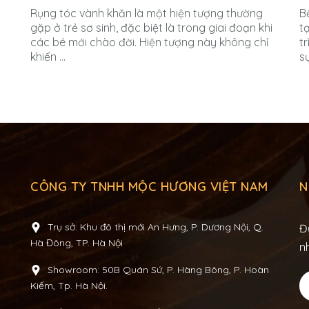
Rụng tóc vành khăn là một hiện tượng thường
B
gặp ở trẻ sơ sinh, đặc biệt là trong giai đoạn khi
tạ
các bé mới chào đời. Hiện tượng này không chỉ
t
khiến ...
sự
CÔNG TY TNHH MỘC HƯƠNG VIỆT NAM
N
Trụ sở: Khu đô thị mới An Hưng, P. Dương Nội, Q.
Đ
Hà Đông, TP. Hà Nội
n
Showroom: 50B Quán Sứ, P. Hàng Bông, P. Hoàn
Kiếm, Tp. Hà Nội.