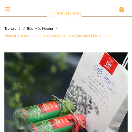
Trang chủ
/
Blog Mộc Hương
/
Điều gì làm nên sự khác biệt của Nước tắm Giao thừa Mộc Hương?