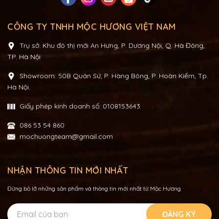
CÔNG TY TNHH MỘC HƯƠNG VIỆT NAM
Trụ sở: Khu đô thị mới An Hưng, P. Dương Nội, Q. Hà Đông,
TP. Hà Nội
Showroom: 50B Quán Sứ, P. Hàng Bông, P. Hoàn Kiếm, Tp.
Hà Nội.
Giấy phép kinh doanh số: 0108153643
086 53 54 860
mochuongteam@gmail.com
NHẬN THÔNG TIN MỚI NHẤT
Đừng bỏ lỡ những sản phẩm và thông tin mới nhất từ Mộc Hương
ĐĂNG KÝ