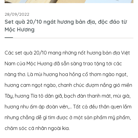
28/09/2022
Set quà 20/10 ngát hương bản địa, độc đáo từ
Mộc Hương
Các set quà 20/10 mang những nốt hương bản địa Việt
Nam của Mộc Hương đã sẵn sàng trao tặng tới các
nàng thơ. Là mùi hương hoa hồng cổ thơm ngào ngạt,
hương cam ngọt ngào, chanh chúc đượm nắng gió miền
Tây, hương Tía tô dân giã, bạch đàn thanh mát, mùi già,
hương nhu ấm áp đoàn viên,... Tất cả đều thân quen lắm
nhưng chẳng dễ gì tìm được ở một sản phẩm mỹ phẩm,
chăm sóc cá nhân ngoài kia.