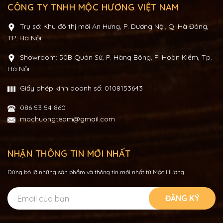
CÔNG TY TNHH MỘC HƯƠNG VIỆT NAM
Trụ sở: Khu đô thị mới An Hưng, P. Dương Nội, Q. Hà Đông,
TP. Hà Nội
Showroom: 50B Quán Sứ, P. Hàng Bông, P. Hoàn Kiếm, Tp.
Hà Nội.
Giấy phép kinh doanh số: 0108153643
086 53 54 860
mochuongteam@gmail.com
NHẬN THÔNG TIN MỚI NHẤT
Đừng bỏ lỡ những sản phẩm và thông tin mới nhất từ Mộc Hương
ĐĂNG KÝ