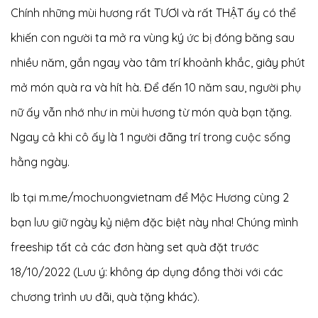
Chính những mùi hương rất TƯƠI và rất THẬT ấy có thể
khiến con người ta mở ra vùng ký ức bị đóng băng sau
nhiều năm, gắn ngay vào tâm trí khoảnh khắc, giây phút
mở món quà ra và hít hà. Để đến 10 năm sau, người phụ
nữ ấy vẫn nhớ như in mùi hương từ món quà bạn tặng.
Ngay cả khi cô ấy là 1 người đãng trí trong cuộc sống
hằng ngày.
Ib tại
m.me/mochuongvietnam
để Mộc Hương cùng 2
bạn lưu giữ ngày kỷ niệm đặc biệt này nha! Chúng mình
freeship tất cả các đơn hàng set quà đặt trước
18/10/2022 (Lưu ý: không áp dụng đồng thời với các
chương trình ưu đãi, quà tặng khác).