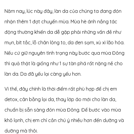
Năm nay, lúc này đây, làn da của chúng ta đang đón
nhận thêm 1 đợt chuyển mùa. Mùa hè ánh nắng tác
động thường khiến da dễ gặp phải những vấn đề như
mụn, bít tắc, lỗ chân lông to, da đen sạm, xù xì lão hóa.
Nếu cứ giữ nguyên tình trạng này bước qua mùa Đông
thì quả thật là giống như 1 sự tàn phá rất nặng nề cho
làn da. Da đã yếu lại càng yếu hơn.
Vì thế, đây chính là thời điểm rất phù hợp để chị em
detox, cân bằng lại da, thay lớp áo mới cho làn da,
chuẩn bị sẵn sàng đón mùa Đông. Để bước vào mùa
khô lạnh, chị em chỉ cần chú ý nhiều hơn đến dưỡng và
dưỡng mà thôi.