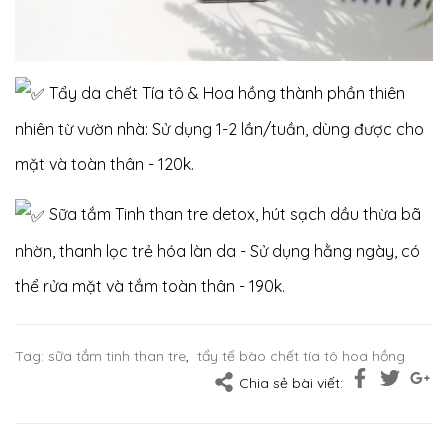
Tẩy da chết Tía tô & Hoa hồng
thành phần thiên
nhiên từ vườn nhà: Sử dụng 1-2 lần/tuần, dùng được cho
mặt và toàn thân - 120k.
Sữa tắm Tinh than tre
detox, hút sạch dầu thừa bã
nhờn, thanh lọc trẻ hóa làn da - Sử dụng hằng ngày, có
thể rửa mặt và tắm toàn thân - 190k.
Tag:
sữa tắm tinh than tre
,
tẩy tế bào chết tía tô hoa hồng
Chia sẻ bài viết: