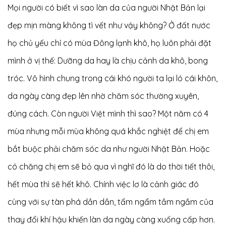
Mọi người có biết vì sao làn da của người Nhật Bản lại
đẹp mịn màng không tì vết như vậy không? Ở đất nước
họ chủ yếu chỉ có mùa Đông lạnh khô, họ luôn phải đặt
mình ở vị thế: Dưỡng da hay là chịu cảnh da khô, bong
tróc. Vô hình chung trong cái khó người ta lại ló cái khôn,
da ngày càng đẹp lên nhờ chăm sóc thường xuyên,
đúng cách. Còn người Việt mình thì sao? Một năm có 4
mùa nhưng mỗi mùa không quá khắc nghiệt để chị em
bắt buộc phải chăm sóc da như người Nhật Bản. Hoặc
có chăng chị em sẽ bỏ qua vì nghĩ đó là do thời tiết thôi,
hết mùa thì sẽ hết khô. Chính việc lơ là cảnh giác đó
cùng với sự tàn phá dần dần, tẩm ngẩm tầm ngầm của
thay đổi khí hậu khiến làn da ngày càng xuống cấp hơn.