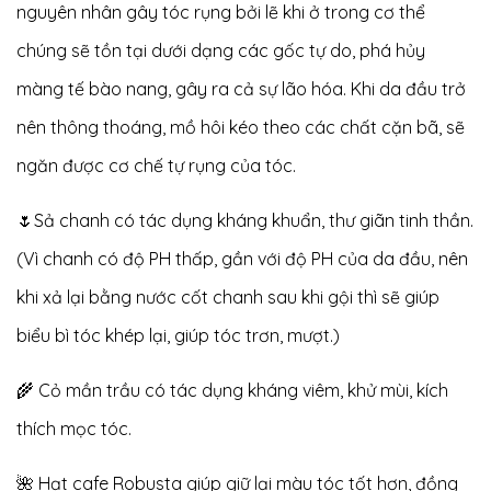
nguyên nhân gây tóc rụng bởi lẽ khi ở trong cơ thể
chúng sẽ tồn tại dưới dạng các gốc tự do, phá hủy
màng tế bào nang, gây ra cả sự lão hóa. Khi da đầu trở
nên thông thoáng, mồ hôi kéo theo các chất cặn bã, sẽ
ngăn được cơ chế tự rụng của tóc.
🌷Sả chanh có tác dụng kháng khuẩn, thư giãn tinh thần.
(Vì chanh có độ PH thấp, gần với độ PH của da đầu, nên
khi xả lại bằng nước cốt chanh sau khi gội thì sẽ giúp
biểu bì tóc khép lại, giúp tóc trơn, mượt.)
🌾 Cỏ mần trầu có tác dụng kháng viêm, khử mùi, kích
thích mọc tóc.
🌺 Hạt cafe Robusta giúp giữ lại màu tóc tốt hơn, đồng