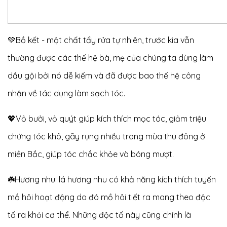
💚Bồ kết - một chất tẩy rửa tự nhiên, trước kia vẫn
thường được các thế hệ bà, mẹ của chúng ta dùng làm
dầu gội bởi nó dễ kiếm và đã được bao thế hệ công
nhận về tác dụng làm sạch tóc.
💖Vỏ bưởi, vỏ quýt giúp kích thích mọc tóc, giảm triệu
chứng tóc khô, gãy rụng nhiều trong mùa thu đông ở
miền Bắc, giúp tóc chắc khỏe và bóng mượt.
☘️Hương nhu: lá hương nhu có khả năng kích thích tuyến
mồ hôi hoạt động do đó mồ hôi tiết ra mang theo độc
tố ra khỏi cơ thể. Những độc tố này cũng chính là