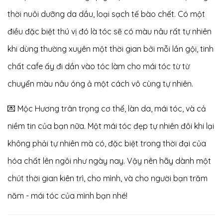
thời nuôi dưỡng da dầu, loại sạch tế bào chết. Có một
điều đặc biệt thú vị đó là tóc sẽ có màu nâu rất tự nhiên
khi dùng thường xuyên một thời gian bởi mỗi lần gội, tinh
chất cafe ấy đi dần vào tóc làm cho mái tóc từ từ
chuyển màu nâu óng ả một cách vô cùng tự nhiên.
💌 Mộc Hương trân trọng cơ thể, làn da, mái tóc, và cả
niềm tin của bạn nữa. Một mái tóc đẹp tự nhiên đôi khi lại
không phải tự nhiên mà có, đặc biệt trong thời đại của
hóa chất lên ngôi như ngày nay. Vậy nên hãy dành một
chút thời gian kiên trì, cho mình, và cho người bạn trăm
năm - mái tóc của mình bạn nhé!