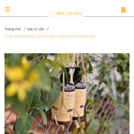
Trang chủ
/
Góc tư vấn
/
Có gì trong chai dầu gội Nhung Huyền của Mộc Hương?