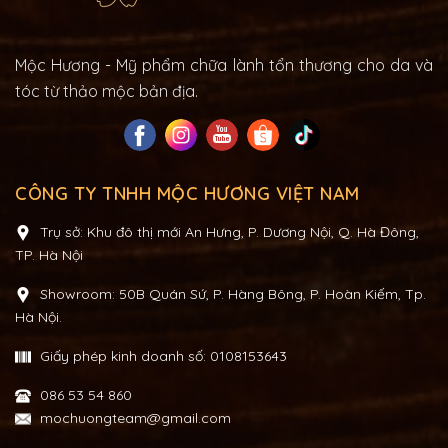
Mộc Hương - Mỹ phẩm chữa lành tổn thương cho da và
tóc từ thảo mộc bản địa.
CÔNG TY TNHH MỘC HƯƠNG VIỆT NAM
Trụ sở: Khu đô thị mới An Hưng, P. Dương Nội, Q. Hà Đông,
TP. Hà Nội
Showroom: 50B Quán Sứ, P. Hàng Bông, P. Hoàn Kiếm, Tp.
Hà Nội.
Giấy phép kinh doanh số: 0108153643
086 53 54 860
mochuongteam@gmail.com