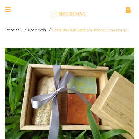
Trang chủ
/
Góc tư vấn
/
Cách lựa chọn Soap phù hợp với từng loại da