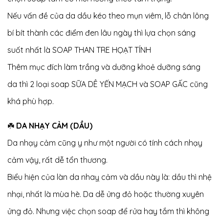
Nếu vấn đề của da dầu kéo theo mụn viêm, lỗ chân lông
bí bít thành các điểm đen lâu ngày thì lựa chọn sáng
suốt nhất là SOAP THAN TRE HỌẠT TÍNH
Thêm mục đích làm trắng và dưỡng khoẻ dưỡng sáng
da thì 2 loại soap SỮA DÊ YẾN MẠCH và SOAP GẤC cũng
khá phù hợp.
☘️
DA NHẠY CẢM (DẦU)
Da nhạy cảm cũng y như một người có tính cách nhạy
cảm vậy, rất dễ tổn thương.
Biểu hiện của làn da nhaỵ cảm và dầu này là: dầu thì nhệ
nhại, nhất là mùa hè. Da dễ ửng đỏ hoặc thường xuyên
ửng đỏ. Nhưng việc chọn soap để rửa hay tắm thì không