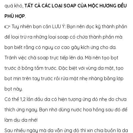
quá khó,
TẤT CẢ CÁC LOẠI SOAP CỦA MỘC HƯƠNG ĐỀU
PHÙ HỢP
.
👉 Tuy nhiên bạn cần LƯU Ý: Bạn nên đọc kỹ thành phần
để loại trừ ra những loại soap có chứa thành phần mà
bạn biết rằng có nguy cơ cao gây kích ứng cho da.
Tránh việc chà soap trực tiếp lên da. Mà nên tạo bọt
trước ở bông tắm trước. Đặc biệt với vùng da mặt, tạo
bọt mịn trên tay trước rồi rửa mặt nhẹ nhàng bằng lớp
bọt này.
Có thể 1,2 lần đầu da có hiện tượng ửng đỏ nhẹ do chưa
thích ứng ngay. Bạn nhớ dùng nước hoa hồng sau đó để
làm dịu da nhé!
Sau nhiều ngày mà da vẫn ửng đỏ thì xin chia buồn là da