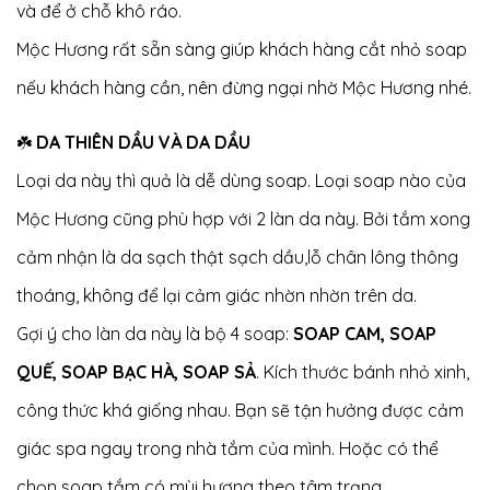
và để ở chỗ khô ráo.
Mộc Hương rất sẵn sàng giúp khách hàng cắt nhỏ soap
nếu khách hàng cần, nên đừng ngại nhờ Mộc Hương nhé.
☘️
DA THIÊN DẦU VÀ DA DẦU
Loại da này thì quả là dễ dùng soap. Loại soap nào của
Mộc Hương cũng phù hợp với 2 làn da này. Bởi tắm xong
cảm nhận là da sạch thật sạch dầu,lỗ chân lông thông
thoáng, không để lại cảm giác nhờn nhờn trên da.
Gợi ý cho làn da này là bộ 4 soap:
SOAP CAM, SOAP
QUẾ, SOAP BẠC HÀ, SOAP SẢ
. Kích thước bánh nhỏ xinh,
công thức khá giống nhau. Bạn sẽ tận hưởng được cảm
giác spa ngay trong nhà tắm của mình. Hoặc có thể
chọn soap tắm có mùi hương theo tâm trạng.