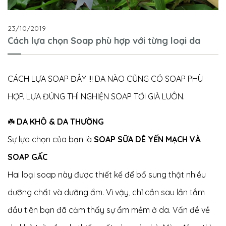
23/10/2019
Cách lựa chọn Soap phù hợp với từng loại da
CÁCH LỰA SOAP ĐÂY !!! DA NÀO CŨNG CÓ SOAP PHÙ
HỢP. LỰA ĐÚNG THÌ NGHIỆN SOAP TỚI GIÀ LUÔN.
☘️
DA KHÔ & DA THƯỜNG
Sự lựa chọn của bạn là
SOAP SỮA DÊ YẾN MẠCH VÀ
SOAP GẤC
Hai loại soap này được thiết kế để bổ sung thật nhiều
dưỡng chất và dưỡng ẩm. Vì vậy, chỉ cần sau lần tắm
đầu tiên bạn đã cảm thấy sự ẩm mềm ở da. Vấn đề về