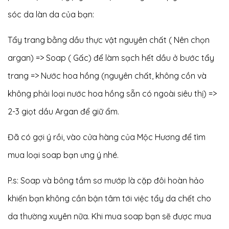
sóc da làn da của bạn:
Tẩy trang bằng dầu thực vật nguyên chất ( Nên chọn
argan) => Soap ( Gấc) để làm sạch hết dầu ở bước tẩy
trang => Nước hoa hồng (nguyên chất, không cồn và
không phải loại nước hoa hồng sẵn có ngoài siêu thị) =>
2-3 giọt dầu Argan để giữ ẩm.
Đã có gợi ý rồi, vào cửa hàng của Mộc Hương để tìm
mua loại soap bạn ưng ý nhé.
P.s: Soap và bông tắm sơ mướp là cặp đôi hoàn hảo
khiến bạn không cần bận tâm tới việc tẩy da chết cho
da thường xuyên nữa. Khi mua soap bạn sẽ được mua