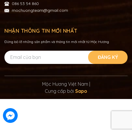
086 53 54 860
mochuongteam@gmail.com
NHẬN THÔNG TIN MỚI NHẤT
Đừng bỏ lỡ những sản phẩm và thông tin mới nhất từ Mộc Hương
ĐĂNG KÝ
Mộc Hương Việt Nam
|
Cung cấp bởi
Sapo