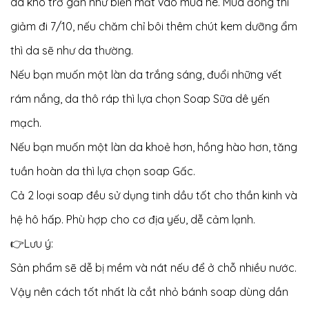
da khô trở gần như biến mất vào mùa hè. Mùa đông thì
giảm đi 7/10, nếu chăm chỉ bôi thêm chút kem dưỡng ẩm
thì da sẽ như da thường.
Nếu bạn muốn một làn da trắng sáng, đuổi những vết
rám nắng, da thô ráp thì lựa chọn Soap Sữa dê yến
mạch.
Nếu bạn muốn một làn da khoẻ hơn, hồng hào hơn, tăng
tuần hoàn da thì lựa chọn soap Gấc.
Cả 2 loại soap đều sử dụng tinh dầu tốt cho thần kinh và
hệ hô hấp. Phù hợp cho cơ địa yếu, dễ cảm lạnh.
👉Lưu ý:
Sản phẩm sẽ dễ bị mềm và nát nếu để ở chỗ nhiều nước.
Vậy nên cách tốt nhất là cắt nhỏ bánh soap dùng dần