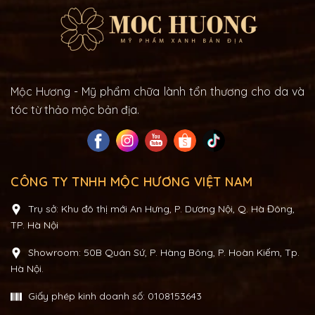
Mộc Hương - Mỹ phẩm chữa lành tổn thương cho da và
tóc từ thảo mộc bản địa.
CÔNG TY TNHH MỘC HƯƠNG VIỆT NAM
Trụ sở: Khu đô thị mới An Hưng, P. Dương Nội, Q. Hà Đông,
TP. Hà Nội
Showroom: 50B Quán Sứ, P. Hàng Bông, P. Hoàn Kiếm, Tp.
Hà Nội.
Giấy phép kinh doanh số: 0108153643