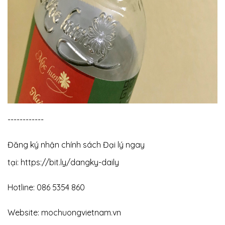
------------
Đăng ký nhận chính sách Đại lý ngay
tại:
https://bit.ly/dangky-daily
Hotline: 086 5354 860
Website: mochuongvietnam.vn