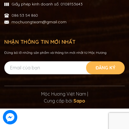
Giấy phép kinh doanh số: 0108153643
086 53 54 860
mochuongteam@gmail.com
NHẬN THÔNG TIN MỚI NHẤT
Đừng bỏ lỡ những sản phẩm và thông tin mới nhất từ Mộc Hương
ĐĂNG KÝ
Mộc Hương Việt Nam
|
Cung cấp bởi
Sapo