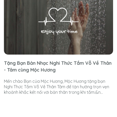
Tặng Bạn Bản Nhạc Nghi Thức Tắm Vỗ Về Thân
- Tâm cùng Mộc Hương
Mến chào Bạn của Mộc Hương, Mộc Hương tặng bạn
Nghi Thức Tắm Vỗ Về Thân Tâm để tận hưởng trọn vẹn
khoảnh khắc kết nối với bản thân trong khi tắm.&n...