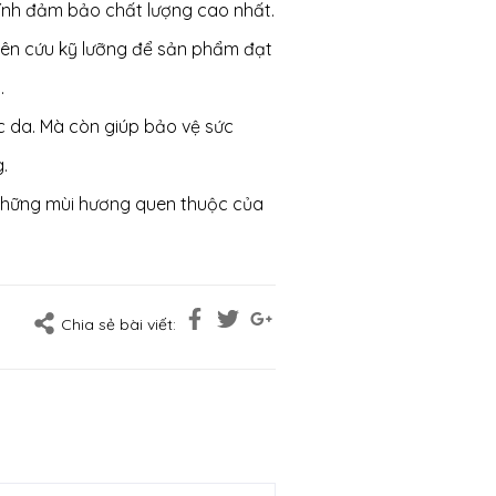
hính đảm bảo chất lượng cao nhất.
hiên cứu kỹ lưỡng để sản phẩm đạt
.
 da. Mà còn giúp bảo vệ sức
.
những mùi hương quen thuộc của
Chia sẻ bài viết: