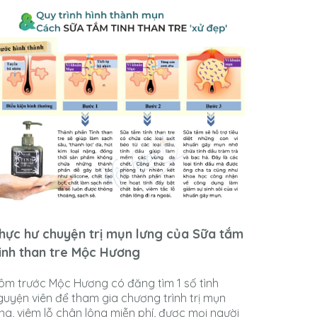
hực hư chuyện trị mụn lưng của Sữa tắm
Ra mắt 
inh than tre Mộc Hương
TRE - S
ôm trước Mộc Hương có đăng tìm 1 số tình
guyện viên để tham gia chương trình trị mụn
Sau 6 năm
ưng, viêm lỗ chân lông miễn phí, được mọi người
bao trông