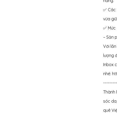
hàng.
✅ Các 
vừa giữ
✅ Mức 
– Sản 
Với lầ
lượng đ
Inbox 
nhé:
ht
--------
Thành 
sóc da,
quê Vi