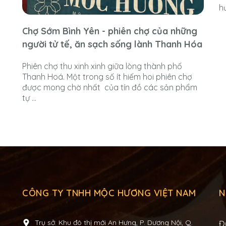
hư
Chợ Sớm Bình Yên - phiên chợ của những
người tử tế, ăn sạch sống lành Thanh Hóa
Phiên chợ thu xinh xinh giữa lòng thành phố
Thanh Hoá. Một trong số ít hiếm hoi phiên chợ
được mong chờ nhất của tín đồ các sản phẩm
tự ...
CÔNG TY TNHH MỘC HƯƠNG VIỆT NAM
N
Trụ sở: Khu đô thị mới An Hưng, P. Dương Nội, Q.
Đ