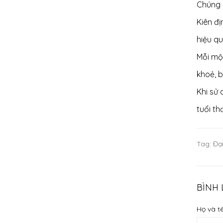
Chúng 
Kiên đị
hiệu qu
Mỗi mộ
khoẻ, 
Khi sử
tuổi th
Tag:
Đại
BÌNH
Họ và tê