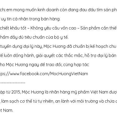
chị em mong muốn kinh doanh còn đang đau đáu tìm sản phẩm
 uy tín cá nhân trong bán hàng.
chiết khấu tốt – Không yêu cầu vốn cao – Sản phẩm cần thiết
phẩm đầy đủ tiêu chuẩn của bộ y tế.
n tuyển dụng đại lý này, Mộc Hương đã chuẩn bị kế hoạch c
ể luôn đồng hành, giải quyết các thắc mắc, hỗ trợ đại lý bán 
cho Mộc Hương ngay để trao đổi, cùng hợp tác
tps://www.facebook.com/MocHuongVietNam
-----------------
lập từ 2015, Mộc Hương là nhãn hàng mỹ phẩm Việt Nam được
 làm sạch cơ thể từ tự nhiên, an lành với môi trường và ch
ệt Nam.