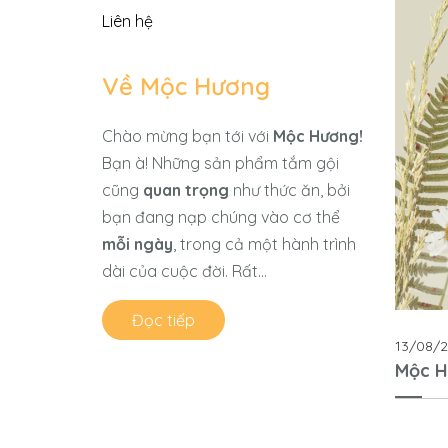
Liên hệ
Về Mộc Hương
Chào mừng bạn tới với
Mộc Hương!
Bạn à! Những sản phẩm tắm gội
cũng
quan trọng
như thức ăn, bởi
bạn đang nạp chúng vào cơ thể
mỗi ngày
, trong cả một hành trình
dài của cuộc đời. Rất...
Đọc tiếp
13/08/
Mộc H