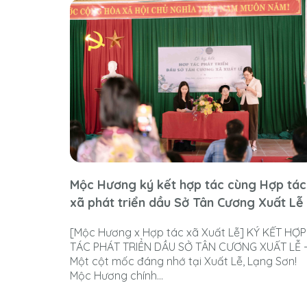
Mộc Hương ký kết hợp tác cùng Hợp tác
xã phát triển dầu Sở Tân Cương Xuất Lễ
[Mộc Hương x Hợp tác xã Xuất Lễ] KÝ KẾT HỢP
TÁC PHÁT TRIỂN DẦU SỞ TÂN CƯƠNG XUẤT LỄ 
Một cột mốc đáng nhớ tại Xuất Lễ, Lạng Sơn!
Mộc Hương chính...