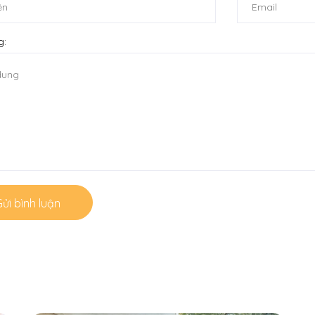
g:
ửi bình luận