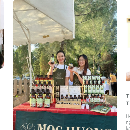
T
T
-
H
n
l