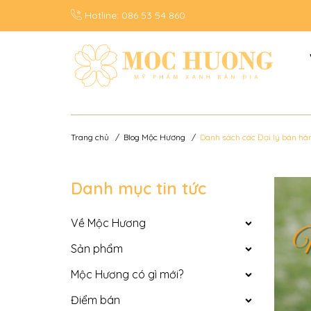
Hotline:
086 53 54 860
Trang chủ
/
Blog Mộc Hương
/
Danh sách các Đại lý bán h
Danh mục tin tức
Về Mộc Hương
Sản phẩm
Mộc Hương có gì mới?
Điểm bán