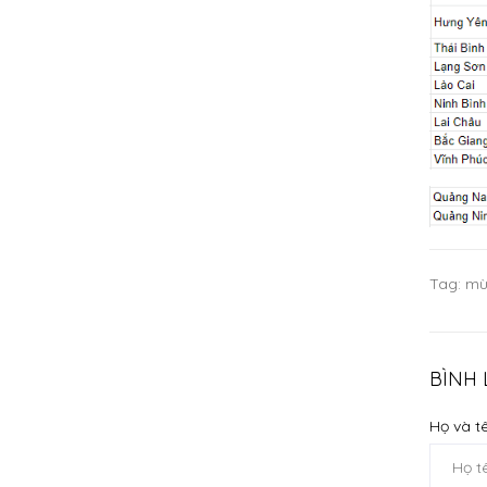
Tag:
mù
BÌNH
Họ và tê