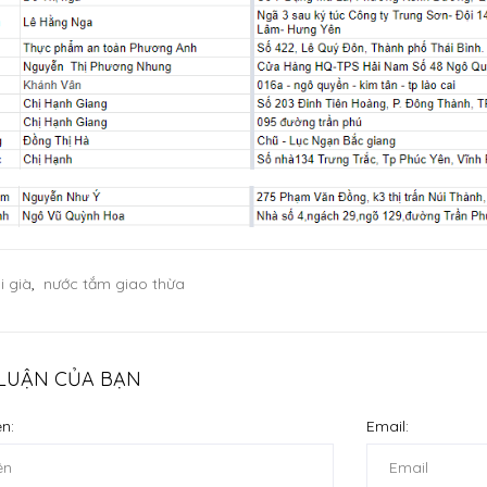
i già
,
nước tắm giao thừa
 LUẬN CỦA BẠN
n:
Email: