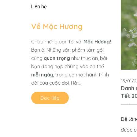
Liên hệ
Về Mộc Hương
Chào mừng bạn tới với
Mộc Hương!
Bạn à! Những sản phẩm tắm gội
cũng
quan trọng
như thức ăn, bởi
bạn đang nạp chúng vào cơ thể
mỗi ngày
, trong cả một hành trình
13/01/2
dài của cuộc đời. Rất...
Danh 
Tết 2
Đọc tiếp
Để tăn
được 