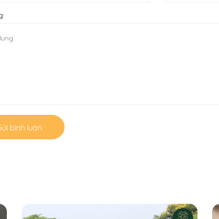
g:
ửi bình luận