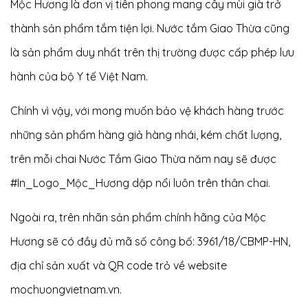
Mộc Hương là đơn vị tiên phong mang cây mùi già trở
thành sản phẩm tắm tiện lợi. Nước tắm Giao Thừa cũng
là sản phẩm duy nhất trên thị trường được cấp phép lưu
hành của bộ Y tế Việt Nam.
Chính vì vậy, với mong muốn bảo vệ khách hàng trước
những sản phẩm hàng giả hàng nhái, kém chất lượng,
trên mỗi chai Nước Tắm Giao Thừa năm nay sẽ được
#In_Logo_Mộc_Hương
dập nổi luôn trên thân chai.
Ngoài ra, trên nhãn sản phẩm chính hãng của Mộc
Hương sẽ có đầy đủ mã số công bố: 3961/18/CBMP-HN,
địa chỉ sản xuất và QR code trỏ về website
mochuongvietnam.vn.