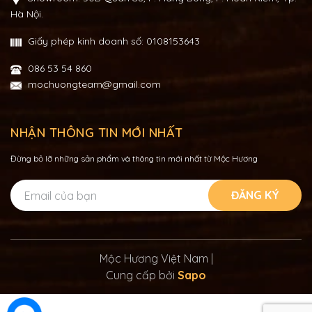
Hà Nội.
Giấy phép kinh doanh số: 0108153643
086 53 54 860
mochuongteam@gmail.com
NHẬN THÔNG TIN MỚI NHẤT
Đừng bỏ lỡ những sản phẩm và thông tin mới nhất từ Mộc Hương
ĐĂNG KÝ
Mộc Hương Việt Nam
|
Cung cấp bởi
Sapo