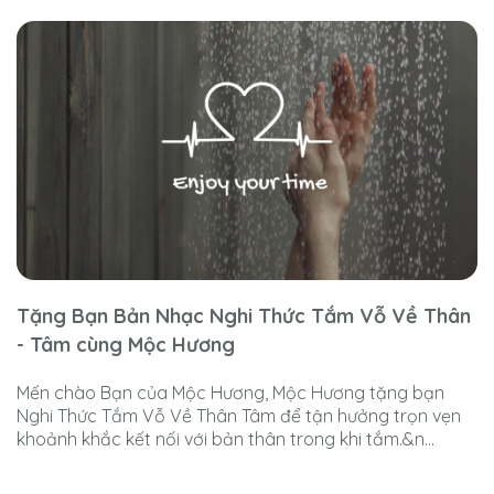
Tặng Bạn Bản Nhạc Nghi Thức Tắm Vỗ Về Thân
- Tâm cùng Mộc Hương
Mến chào Bạn của Mộc Hương, Mộc Hương tặng bạn
Nghi Thức Tắm Vỗ Về Thân Tâm để tận hưởng trọn vẹn
khoảnh khắc kết nối với bản thân trong khi tắm.&n...