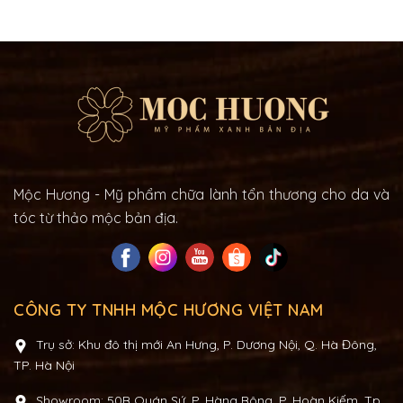
Mộc Hương - Mỹ phẩm chữa lành tổn thương cho da và
tóc từ thảo mộc bản địa.
CÔNG TY TNHH MỘC HƯƠNG VIỆT NAM
Trụ sở: Khu đô thị mới An Hưng, P. Dương Nội, Q. Hà Đông,
TP. Hà Nội
Showroom: 50B Quán Sứ, P. Hàng Bông, P. Hoàn Kiếm, Tp.