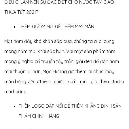
ĐIỀU GÌ LÀM NÊN SỰ ĐẶC BIỆT CHO NƯỚC TẮM GIAO
THỪA TẾT 2021?
THÊM ĐƯỢM MÙI ĐỂ THÊM MAY MẮN
Một năm đầy khó khăn sắp qua, chúng ta ai ai cũng
mong năm mới khởi sắc hơn. Với một sản phẩm tắm
mang ý nghĩa cổ truyền tẩy trần, giải đen để đón năm
mới thuận lợi hơn, Mộc Hương gửi thêm lời chúc may
mắn bằng việc
#thêm_chiết_xuất_mùi_già
, thêm đượm
mùi hương.
THÊM LOGO DẬP NỔI ĐỂ THÊM KHẲNG ĐỊNH SẢN
PHẨM CHÍNH HÃNG