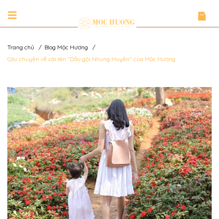
Trang chủ
/
Blog Mộc Hương
/
Câu chuyện về cái tên "Dầu gội Nhung Huyền" của Mộc Hương