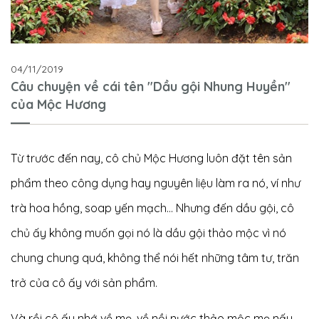
04/11/2019
Câu chuyện về cái tên "Dầu gội Nhung Huyền"
của Mộc Hương
Từ trước đến nay, cô chủ Mộc Hương luôn đặt tên sản
phẩm theo công dụng hay nguyên liệu làm ra nó, ví như
trà hoa hồng, soap yến mạch… Nhưng đến dầu gội, cô
chủ ấy không muốn gọi nó là dầu gội thảo mộc vì nó
chung chung quá, không thể nói hết những tâm tư, trăn
trở của cô ấy với sản phẩm.
Và rồi cô ấy nhớ về mẹ, về nồi nước thảo mộc mẹ nấu