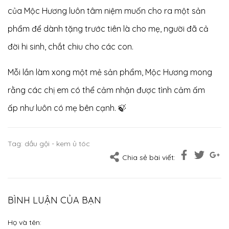
của Mộc Hương luôn tâm niệm muốn cho ra một sản
phẩm để dành tặng trước tiên là cho mẹ, người đã cả
đời hi sinh, chắt chiu cho các con.
Mỗi lần làm xong một mẻ sản phẩm, Mộc Hương mong
rằng các chị em có thể cảm nhận được tình cảm ấm
ấp như luôn có mẹ bên cạnh. 🍃
Tag:
dầu gội - kem ủ tóc
Chia sẻ bài viết:
BÌNH LUẬN CỦA BẠN
Họ và tên: