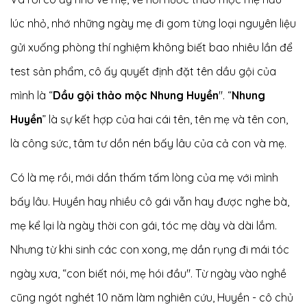
lúc nhỏ, nhớ những ngày mẹ đi gom từng loại nguyên liệu
gửi xuống phòng thí nghiệm không biết bao nhiêu lần để
test sản phẩm, cô ấy quyết định đặt tên dầu gội của
mình là “
Dầu gội thảo mộc Nhung Huyền
". “
Nhung
Huyền
” là sự kết hợp của hai cái tên, tên mẹ và tên con,
là công sức, tâm tư dồn nén bấy lâu của cả con và mẹ.
Có là mẹ rồi, mới dần thấm tấm lòng của mẹ với mình
bấy lâu. Huyền hay nhiều cô gái vẫn hay được nghe bà,
mẹ kể lại là ngày thời con gái, tóc mẹ dày và dài lắm.
Nhưng từ khi sinh các con xong, mẹ dần rụng đi mái tóc
ngày xưa, “con biết nói, mẹ hói đầu". Từ ngày vào nghề
cũng ngót nghét 10 năm làm nghiên cứu, Huyền - cô chủ