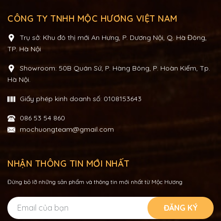
CÔNG TY TNHH MỘC HƯƠNG VIỆT NAM
Trụ sở: Khu đô thị mới An Hưng, P. Dương Nội, Q. Hà Đông,
TP. Hà Nội
Showroom: 50B Quán Sứ, P. Hàng Bông, P. Hoàn Kiếm, Tp.
Hà Nội.
Giấy phép kinh doanh số: 0108153643
086 53 54 860
mochuongteam@gmail.com
NHẬN THÔNG TIN MỚI NHẤT
Đừng bỏ lỡ những sản phẩm và thông tin mới nhất từ Mộc Hương
ĐĂNG KÝ