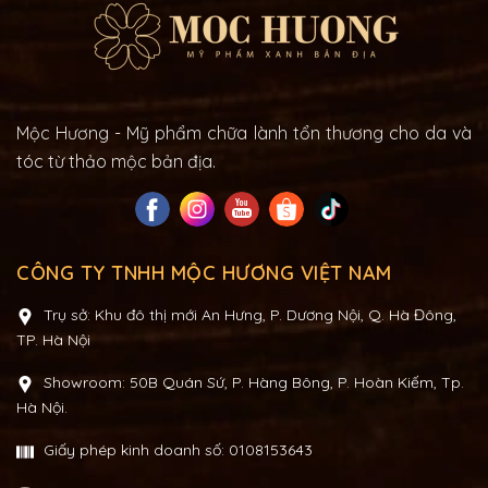
Mộc Hương - Mỹ phẩm chữa lành tổn thương cho da và
tóc từ thảo mộc bản địa.
CÔNG TY TNHH MỘC HƯƠNG VIỆT NAM
Trụ sở: Khu đô thị mới An Hưng, P. Dương Nội, Q. Hà Đông,
TP. Hà Nội
Showroom: 50B Quán Sứ, P. Hàng Bông, P. Hoàn Kiếm, Tp.
Hà Nội.
Giấy phép kinh doanh số: 0108153643