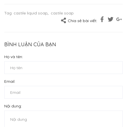
Tag:
castile liquid soap
,
castile soap
Chia sẻ bài viết:
BÌNH LUẬN CỦA BẠN
Họ và tên:
Email:
Nội dung: