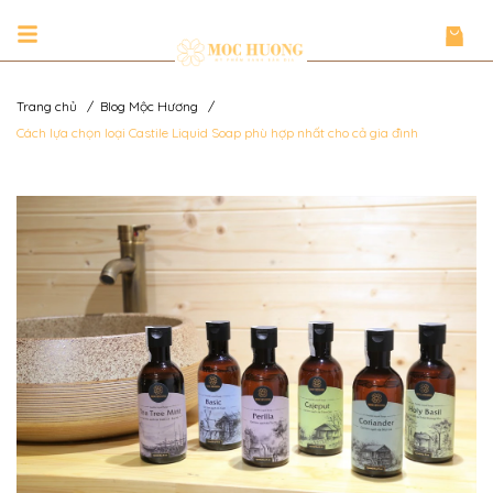
Trang chủ
/
Blog Mộc Hương
/
Cách lựa chọn loại Castile Liquid Soap phù hợp nhất cho cả gia đình