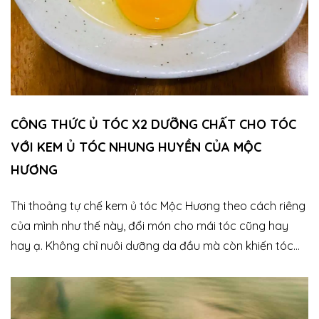
Rửa trái cây, rau củ để loại bỏ lớp sáp, sạch sẽ ăn cả vỏ
Rửa bình sữa, đồ chơi cho con trẻ Thậm chí pha nước
tưới cây cũng tốt .... Mới nhiêu đó công dụng thì bạn biết
loại xà phòng tự nhiên này an toàn thế nào rồi, đúng
không ạ. Bật mí chút sữa tắm này dạng gel đậm đặc, có
tinh dầu bạc hà nên sẽ mang lại cảm giác the mát trên
CÔNG THỨC Ủ TÓC X2 DƯỠNG CHẤT CHO TÓC
da trong và sau khi tắm. Nếu bạn thích sự mát mẻ, ghét
VỚI KEM Ủ TÓC NHUNG HUYỀN CỦA MỘC
cái cảm giác chưa bước chân ra khỏi nhà tắm mà đã
HƯƠNG
nhễ nhại mồ hôi tuôn thì nên thử em nó. Max phê! Giá siêu
yêu cho 1 sản phẩm có 1-0-2 tại Việt Nam chỉ 190k/chai
Thi thoảng tự chế kem ủ tóc Mộc Hương theo cách riêng
250ml, 300k/chai 500ml (khiêm tốn nên không nói trên
của mình như thế này, đổi món cho mái tóc cũng hay
Thế giới thôi ạ chứ thực ra trên thế giới tìm cũng hơi khó
hay ạ. Không chỉ nuôi dưỡng da đầu mà còn khiến tóc
^^).
mềm mượt, khỏe mạnh và phát triển tốt hơn nữa đấy.
Đặc biệt, với những chị em có tóc hoặc da đầu dầu thì
lòng trắng trứng sẽ là lựa chọn phù hợp hơn vì nó có thể