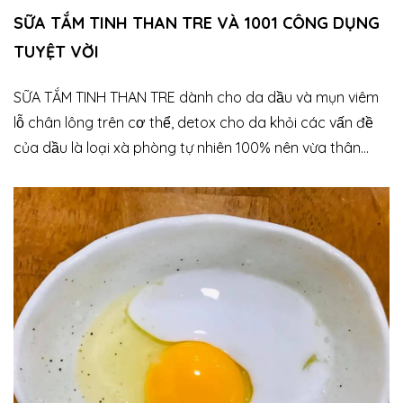
SỮA TẮM TINH THAN TRE VÀ 1001 CÔNG DỤNG
TUYỆT VỜI
SỮA TẮM TINH THAN TRE dành cho da dầu và mụn viêm
lỗ chân lông trên cơ thể, detox cho da khỏi các vấn đề
của dầu là loại xà phòng tự nhiên 100% nên vừa thân
thiện vừa an toàn. Xà phòng tự nhiên dạng bánh thì bạn
có thể dễ dàng tìm thấy ở đâu đó nhưng riêng sản phẩm
dạng dung dịch castile soap như này ở những nước
phát triển được yêu thích vô cùng, còn Việt Nam là hiếm
có khó tìm đấy ạ. Cái tên gọi 'sữa tắm' của em ý cũng
làm Mộc Hương đau đầu cơ, Vì đâu phải chỉ mỗi tắm
được đâu, còn có 1001 công dụng khác nữa mà khó có
thể viết hết trên nhãn, ví dụ như: Rửa mặt siêu thích, da
mụn cám, mụn ẩn, mụn đầu đen gặp em nó đánh bay
luôn Rửa tay vừa sạch vừa mềm mại, không bị khô da