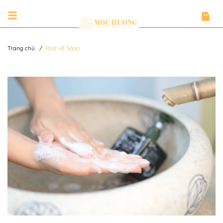
Trang chủ
/
Post về Soap